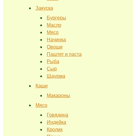
Закуска
Бургеры
Масло
Мясо
Начинка
Овощи
Паштет и паста
Рыба
Сыр
Шаурма
Каши
Макароны
Мясо
Говядина
Индейка
Кролик