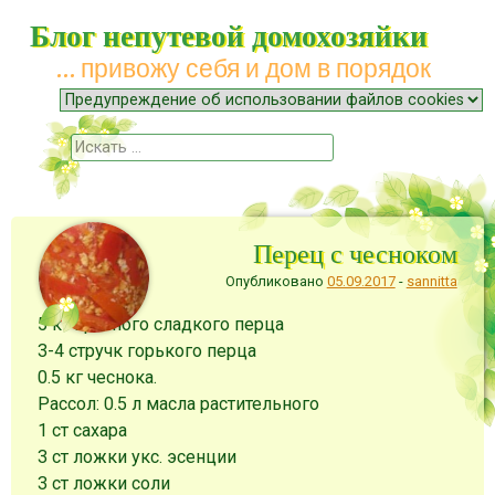
Блог непутевой домохозяйки
… привожу себя и дом в порядок
Меню
Наверх
Поиск
Перец с чесноком
Опубликовано
05.09.2017
-
sannitta
5 кг красного сладкого перца
3-4 стручк горького перца
0.5 кг чеснока.
Рассол: 0.5 л масла растительного
1 ст сахара
3 ст ложки укс. эсенции
3 ст ложки соли