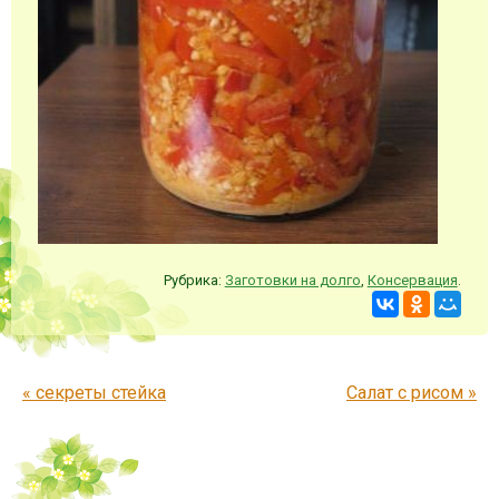
Рубрика:
Заготовки на долго
,
Консервация
.
Запись навигация
«
секреты стейка
Салат с рисом
»