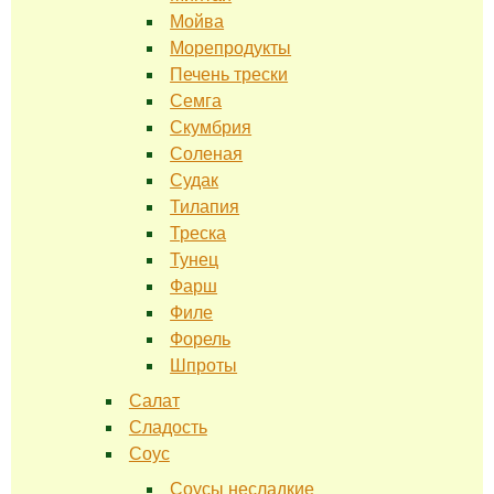
Мойва
Морепродукты
Печень трески
Семга
Скумбрия
Соленая
Судак
Тилапия
Треска
Тунец
Фарш
Филе
Форель
Шпроты
Салат
Сладость
Соус
Соусы несладкие