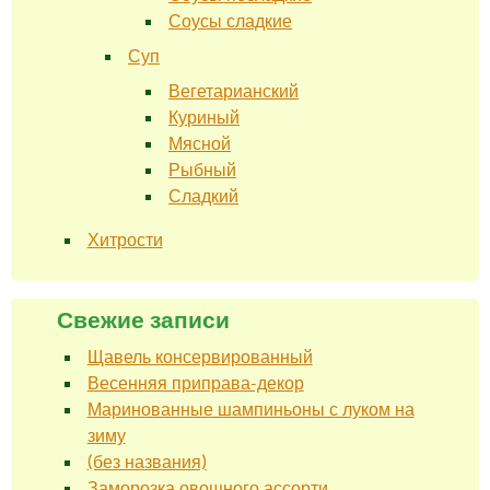
Соусы сладкие
Суп
Вегетарианский
Куриный
Мясной
Рыбный
Сладкий
Хитрости
Свежие записи
Щавель консервированный
Весенняя приправа-декор
Маринованные шампиньоны с луком на
зиму
(без названия)
Заморозка овощного ассорти