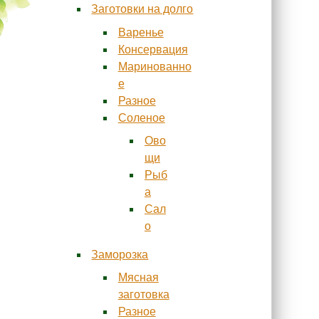
Заготовки на долго
Варенье
Консервация
Маринованно
е
Разное
Соленое
Ово
щи
Рыб
а
Сал
о
Заморозка
Мясная
заготовка
Разное