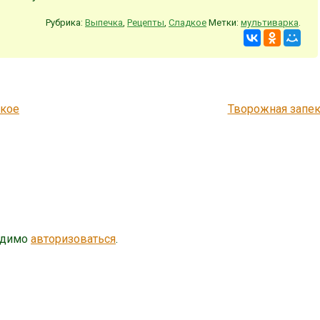
Рубрика:
Выпечка
,
Рецепты
,
Сладкое
Метки:
мультиварка
.
ское
Творожная запе
одимо
авторизоваться
.