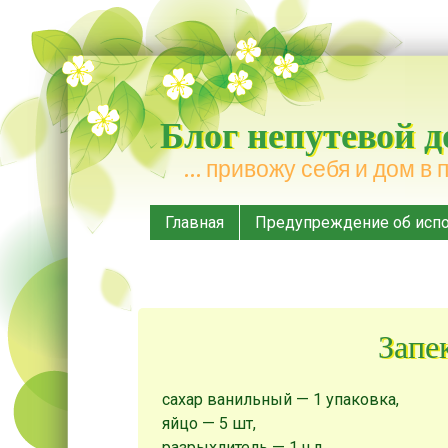
Блог непутевой 
… привожу себя и дом в 
Меню
Наверх
Главная
Предупреждение об испо
Запе
сахар ванильный — 1 упаковка
,
яйцо — 5 шт
,
разрыхлитель — 1 ч.л.
,