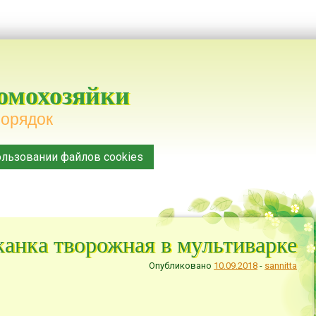
домохозяйки
порядок
льзовании файлов cookies
канка творожная в мультиварке
Опубликовано
10.09.2018
-
sannitta