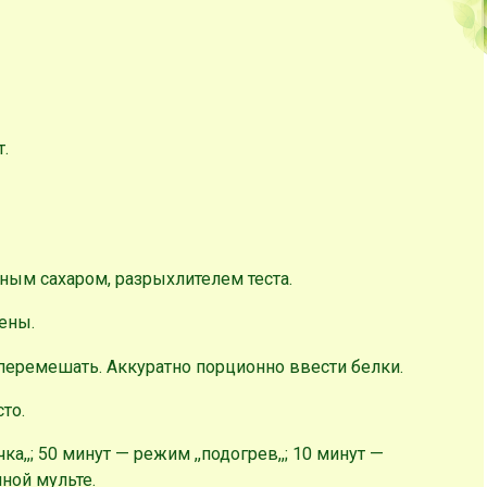
т.
ным сахаром, разрыхлителем теста.
ены.
перемешать. Аккуратно порционно ввести белки.
то.
а,,; 50 минут — режим ,,подогрев,,; 10 минут —
ной мульте.