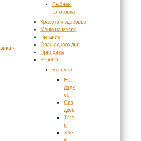
Рыбная
заготовка
Красота и здоровье
Меню на месяц
Питание
План одного дня
канка
»
Приправа
Рецепты
Выпечка
Нес
ладк
ое
Сла
дкое
Тест
о
Хле
б