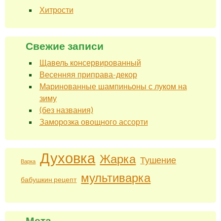
Хитрости
Свежие записи
Щавель консервированный
Весенняя приправа-декор
Маринованные шампиньоны с луком на
зиму
(без названия)
Заморозка овощного ассорти
Духовка
Жарка
Тушение
Варка
мультиварка
бабушкин рецепт
Мета