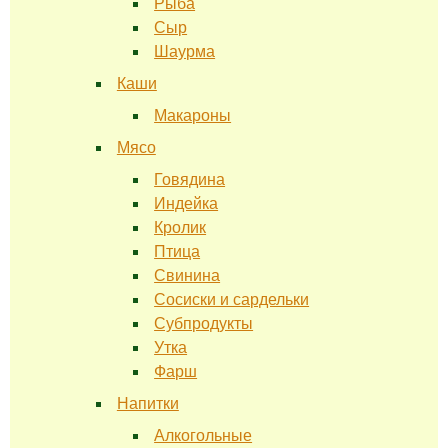
Рыба
Сыр
Шаурма
Каши
Макароны
Мясо
Говядина
Индейка
Кролик
Птица
Свинина
Сосиски и сардельки
Субпродукты
Утка
Фарш
Напитки
Алкогольные