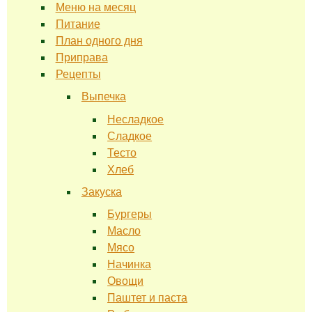
Меню на месяц
Питание
План одного дня
Приправа
Рецепты
Выпечка
Несладкое
Сладкое
Тесто
Хлеб
Закуска
Бургеры
Масло
Мясо
Начинка
Овощи
Паштет и паста