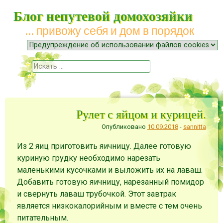
Блог непутевой домохозяйки
… привожу себя и дом в порядок
Меню
Наверх
Поиск
Рулет с яйцом и курицей.
Опубликовано
10.09.2018
-
sannitta
Из 2 яиц приготовить яичницу. Далее готовую
куриную грудку необходимо нарезать
маленькими кусочками и выложить их на лаваш.
Добавить готовую яичницу, нарезанный помидор
и свернуть лаваш трубочкой. Этот завтрак
является низкокалорийным и вместе с тем очень
питательным.