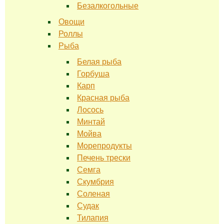
Безалкогольные
Овощи
Роллы
Рыба
Белая рыба
Горбуша
Карп
Красная рыба
Лосось
Минтай
Мойва
Морепродукты
Печень трески
Семга
Скумбрия
Соленая
Судак
Тилапия