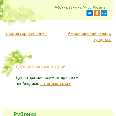
Рубрика:
Закуска
,
Мясо
,
Рецепты
.
Запись навигация
«
Каша геркулесовая
Американский салат с
тунцом
»
Добавить комментарий
Для отправки комментария вам
необходимо
авторизоваться
.
Рубрики