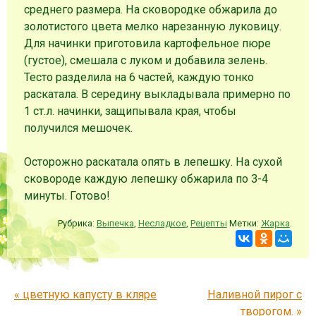
среднего размера. На сковородке обжарила до
золотистого цвета мелко нарезанную луковицу.
Для начинки приготовила картофельное пюре
(густое), смешала с луком и добавила зелень.
Тесто разделила на 6 частей, каждую тонко
раскатала. В середину выкладывала примерно по
1 ст.л. начинки, защипывала края, чтобы
получился мешочек.
Осторожно раскатала опять в лепешку. На сухой
сковороде каждую лепешку обжарила по 3-4
минуты. Готово!
Рубрика:
Выпечка
,
Несладкое
,
Рецепты
Метки:
Жарка
.
Запись навигация
«
цветную капусту в кляре
Наливной пирог с
творогом.
»