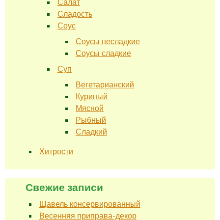
Салат
Сладость
Соус
Соусы несладкие
Соусы сладкие
Суп
Вегетарианский
Куриный
Мясной
Рыбный
Сладкий
Хитрости
Свежие записи
Щавель консервированный
Весенняя приправа-декор