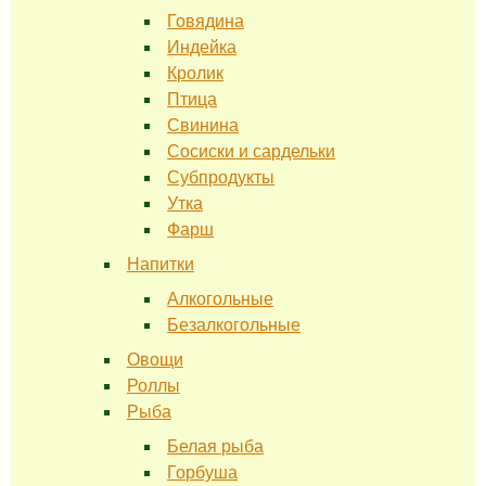
Говядина
Индейка
Кролик
Птица
Свинина
Сосиски и сардельки
Субпродукты
Утка
Фарш
Напитки
Алкогольные
Безалкогольные
Овощи
Роллы
Рыба
Белая рыба
Горбуша