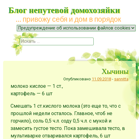
Блог непутевой домохозяйки
… привожу себя и дом в порядок
Меню
Наверх
Поиск
Хычины
Опубликовано
11.09.2018
-
sannitta
молоко кислое — 1 ст.
,
картофель — 6 шт
Смешать 1 ст.кислого молока (это еще то, что с
прошлой недели осталось. Главное, чтоб не
горчило), соль 0,5 ч.л. соду 0,5 ч.л. с мукой и
замесить густое тесто. Пока замешивала тесто, в
мультиварке отваривался картофель, 6 шт