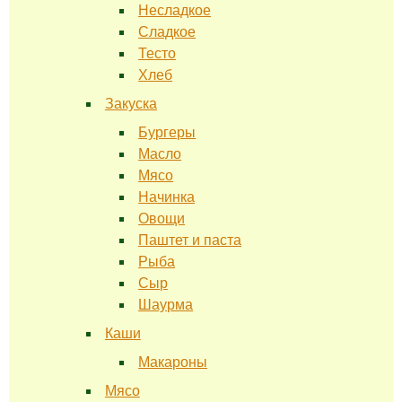
Несладкое
Сладкое
Тесто
Хлеб
Закуска
Бургеры
Масло
Мясо
Начинка
Овощи
Паштет и паста
Рыба
Сыр
Шаурма
Каши
Макароны
Мясо