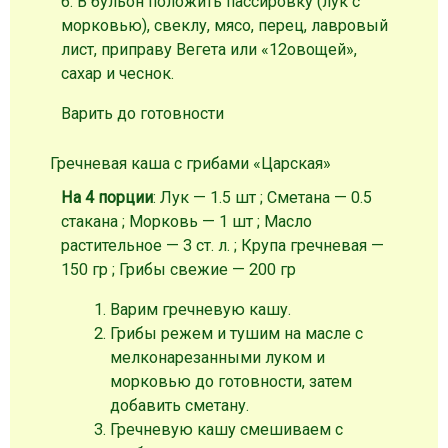
6. В бульон положить пассировку (лук с
морковью), свеклу, мясо, перец, лавровый
лист, приправу Вегета или «12овощей»,
сахар и чеснок.
Варить до готовности
Гречневая каша с грибами «Царская»
На 4 порции
: Лук — 1.5 шт ; Сметана — 0.5
стакана ; Морковь — 1 шт ; Масло
растительное — 3 ст. л. ; Крупа гречневая —
150 гр ; Грибы свежие — 200 гр
Варим гречневую кашу.
Грибы режем и тушим на масле с
мелконарезанными луком и
морковью до готовности, затем
добавить сметану.
Гречневую кашу смешиваем с