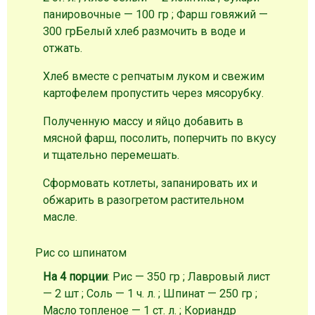
панировочные — 100 гр ; Фарш говяжий —
300 гр
Белый хлеб размочить в воде и
отжать.
Хлеб вместе с репчатым луком и свежим
картофелем пропустить через мясорубку.
Полученную массу и яйцо добавить в
мясной фарш, посолить, поперчить по вкусу
и тщательно перемешать.
Сформовать котлеты, запанировать их и
обжарить в разогретом растительном
масле.
Рис со шпинатом
На 4 порции
: Рис — 350 гр ; Лавровый лист
— 2 шт ; Соль — 1 ч. л. ; Шпинат — 250 гр ;
Масло топленое — 1 ст. л. ; Кориандр