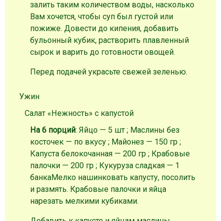
залить таким количеством воды, насколько
Вам хочется, чтобы суп был густой или
пожиже. Довести до кипения, добавить
бульонный кубик, растворить плавленный
сырок и варить до готовности овощей.
Перед подачей украсьте свежей зеленью.
Ужин
Салат «Нежность» с капустой
На 6 порций
: Яйцо — 5 шт ; Маслины без
косточек — по вкусу ; Майонез — 150 гр ;
Капуста белокочанная — 200 гр ; Крабовые
палочки — 200 гр ; Кукуруза сладкая — 1
банка
Мелко нашинковать
капусту
, посолить
и размять. Крабовые палочки и яйца
нарезать мелкими кубиками.
Добавить к капусте и яйцам маслины,