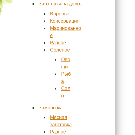
Заготовки на долго
Варенье
Консервация
Маринованно
е
Разное
Соленое
Ово
щи
Рыб
а
Сал
о
Заморозка
Мясная
заготовка
Разное