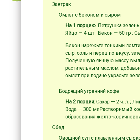
Завтрак
Омлет с беконом и сыром
На 1 порцию
: Петрушка зелень 
Яйцо — 4 шт ; Бекон — 50 гр ; 
Бекон нарежьте тонкими ломти
сыр, соль и перец по вкусу, з
Полученную яичную массу выле
растительным маслом, добавьте
омлет при подаче украсьте зел
Бодрящий утренний кофе
На 2 порции
: Сахар — 2 ч. л. ; 
Вода — 300 мл
Растворимый коф
образования желто-коричневой
Обед
Овощной суп с плавленным сырк