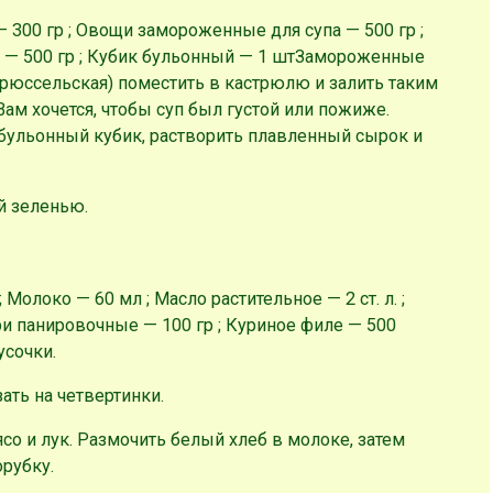
 300 гр ; Овощи замороженные для супа — 500 гр ;
— 500 гр ; Кубик бульонный — 1 шт
Замороженные
брюссельская) поместить в кастрюлю и залить таким
ам хочется, чтобы суп был густой или пожиже.
 бульонный кубик, растворить плавленный сырок и
й зеленью.
; Молоко — 60 мл ; Масло растительное — 2 ст. л. ;
ри панировочные — 100 гр ; Куриное филе — 500
усочки.
ать на четвертинки.
со и лук. Размочить белый хлеб в молоке, затем
орубку.