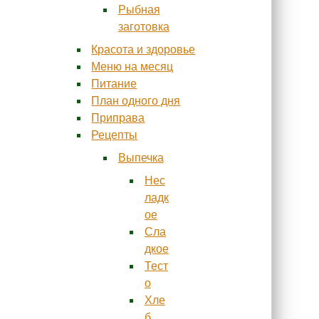
Рыбная
заготовка
Красота и здоровье
Меню на месяц
Питание
План одного дня
Приправа
Рецепты
Выпечка
Нес
ладк
ое
Сла
дкое
Тест
о
Хле
б