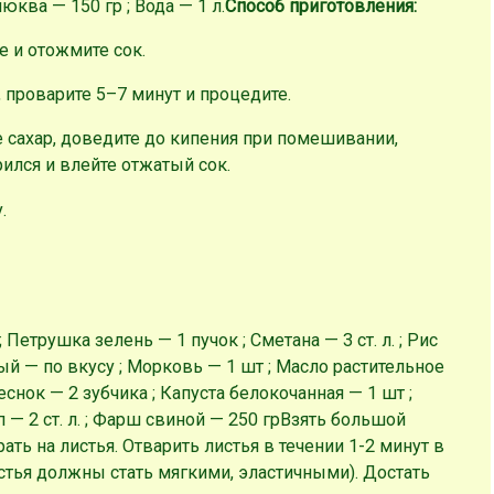
 Клюква — 150 гр ; Вода — 1 л.
Способ приготовления:
е и отожмите сок.
, проварите 5–7 минут и процедите.
е сахар, доведите до кипения при помешивании,
ился и влейте отжатый сок.
.
; Петрушка зелень — 1 пучок ; Сметана — 3 ст. л. ; Рис
ый — по вкусу ; Морковь — 1 шт ; Масло растительное
Чеснок — 2 зубчика ; Капуста белокочанная — 1 шт ;
 — 2 ст. л. ; Фарш свиной — 250 гр
Взять большой
ать на листья. Отварить листья в течении 1-2 минут в
стья должны стать мягкими, эластичными). Достать