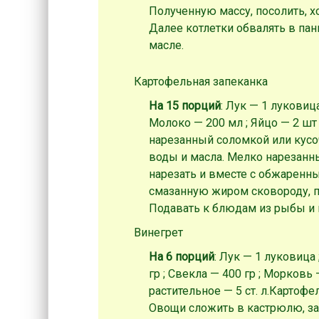
Полученную массу, посолить, 
Далее котлетки обвалять в па
масле.
Картофельная запеканка
На 15 порций
: Лук — 1 луковиц
Молоко — 200 мл ; Яйцо — 2 шт ;
нарезанный соломкой или кус
воды и масла. Мелко нарезанн
нарезать и вместе с обжаренн
смазанную жиром сковороду, п
Подавать к блюдам из рыбы и 
Винегрет
На 6 порций
: Лук — 1 луковица
гр ; Свекла — 400 гр ; Морковь 
растительное — 5 ст. л.
Картофел
Овощи сложить в кастрюлю, зал