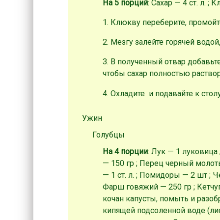
На 5 порций
: Сахар — 4 ст. л. ;
1. Клюкву переберите, промойт
2. Мезгу залейте горячей водой
3. В полученный отвар добавьт
чтобы сахар полностью раствор
4. Охладите и подавайте к столу
Ужин
Голубцы
На 4 порции
: Лук — 1 луковица 
— 150 гр ; Перец черный молот
— 1 ст. л. ; Помидоры — 2 шт ; 
Фарш говяжий — 250 гр ; Кетчуп
кочан капусты, помыть и разобр
кипящей подсоленной воде (ли