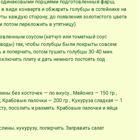
 одинаковыми порциями подготовленный фарш,
й в виде конверта и обжарить голубцы в сотейнике на
уты каждую сторону, до появления золотистого цвета
 потом переложить в утятницу).
товленным соусом (кетчуп или томатный соус
. воды) так, чтобы голубцы были покрыты совсем
 и поперчить, потом тушить голубцы 30-40 мин.
ключить плиту и дать немного постоять под
лины без косточек — по вкусу ; Майонез — 150 гр ;
; Крабовые палочки — 200 гр ; Кукуруза сладкая — 1
сту
, посолить и размять. Крабовые палочки и яйца
лины, кукурузу, поперчить. Заправить салат