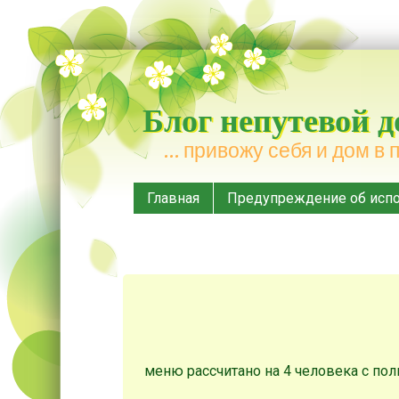
Блог непутевой 
… привожу себя и дом в 
Меню
Наверх
Главная
Предупреждение об испо
меню рассчитано на 4 человека с по