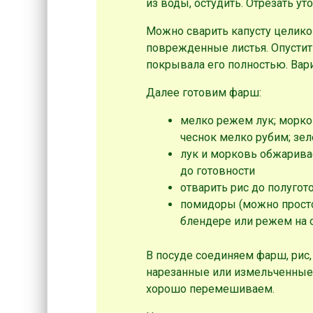
из воды, остудить. Отрезать у
Можно сварить капусту целико
поврежденные листья. Опустит
покрывала его полностью. Варит
Далее готовим фарш:
мелко режем лук; морко
чеснок мелко рубим; зе
лук и морковь обжарива
до готовности
отварить рис до полугот
помидоры (можно просто
блендере или режем на 
В посуде соединяем фарш, рис
нарезанные или измельченные 
хорошо перемешиваем.