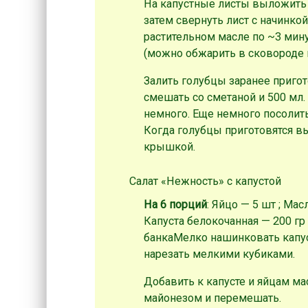
На капустные листы выложить
затем свернуть лист с начинко
растительном масле по ~3 мин
(можно обжарить в сковороде и
Залить голубцы заранее приго
смешать со сметаной и 500 мл
немного. Еще немного посолить
Когда голубцы приготовятся вы
крышкой.
Салат «Нежность» с капустой
На 6 порций
: Яйцо — 5 шт ; Мас
Капуста белокочанная — 200 гр 
банка
Мелко нашинковать
капу
нарезать мелкими кубиками.
Добавить к капусте и яйцам мас
майонезом и перемешать.