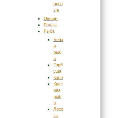
ольн
ые
Овощи
Роллы
Рыба
Бела
я
рыб
а
Горб
уша
Карп
Крас
ная
рыб
а
Лосо
сь