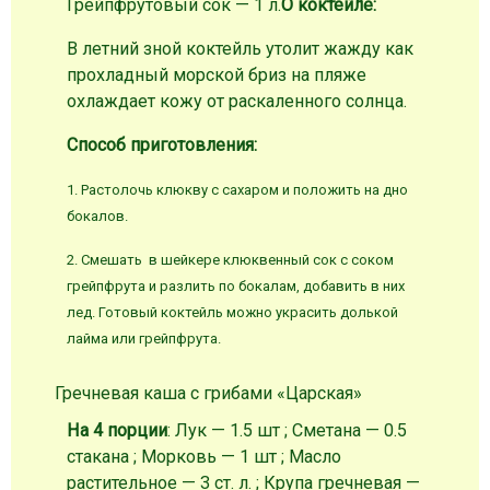
Грейпфрутовый сок — 1 л.
О коктейле:
В летний зной коктейль утолит жажду как
прохладный морской бриз на пляже
охлаждает кожу от раскаленного солнца.
Способ приготовления:
1.
Растолочь клюкву с сахаром и положить на дно
бокалов.
2. Смешать в шейкере клюквенный сок с соком
грейпфрута и разлить по бокалам, добавить в них
лед. Готовый коктейль можно украсить долькой
лайма или грейпфрута.
Гречневая каша с грибами «Царская»
На 4 порции
: Лук — 1.5 шт ; Сметана — 0.5
стакана ; Морковь — 1 шт ; Масло
растительное — 3 ст. л. ; Крупа гречневая —