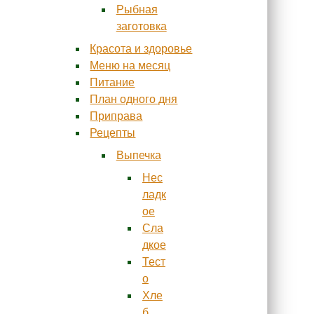
Рыбная
заготовка
Красота и здоровье
Меню на месяц
Питание
План одного дня
Приправа
Рецепты
Выпечка
Нес
ладк
ое
Сла
дкое
Тест
о
Хле
б