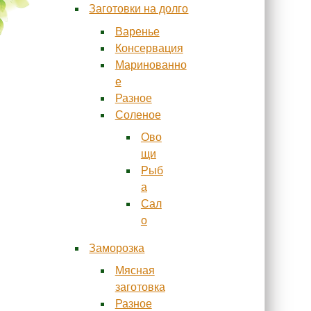
Заготовки на долго
Варенье
Консервация
Маринованно
е
Разное
Соленое
Ово
щи
Рыб
а
Сал
о
Заморозка
Мясная
заготовка
Разное