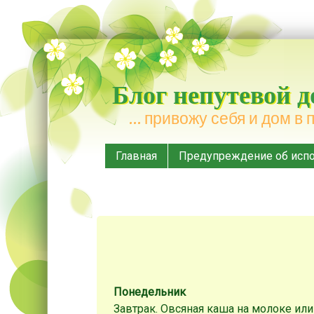
Блог непутевой 
… привожу себя и дом в 
Меню
Наверх
Главная
Предупреждение об испо
Понедельник
Завтрак. Овсяная каша на молоке ил