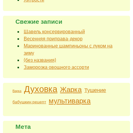
Свежие записи
Щавель консервированный
Весенняя приправа-декор
Маринованные шампиньоны с луком на
зиму
(без названия)
Заморозка овощного ассорти
Духовка
Жарка
Тушение
Варка
мультиварка
бабушкин рецепт
Мета