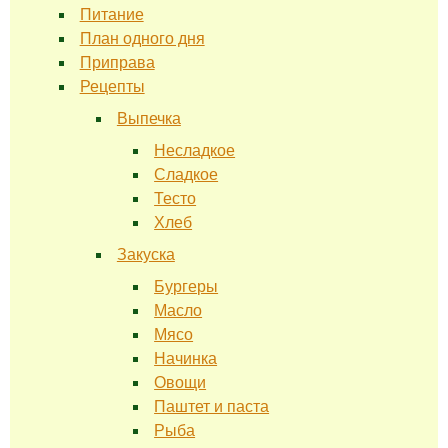
Питание
План одного дня
Приправа
Рецепты
Выпечка
Несладкое
Сладкое
Тесто
Хлеб
Закуска
Бургеры
Масло
Мясо
Начинка
Овощи
Паштет и паста
Рыба