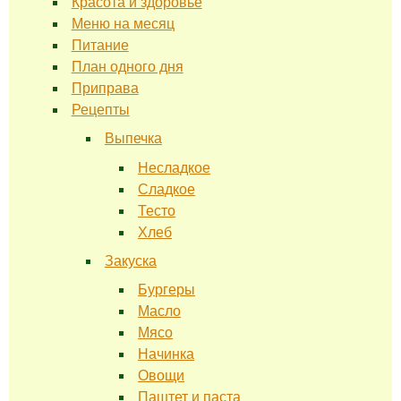
Красота и здоровье
Меню на месяц
Питание
План одного дня
Приправа
Рецепты
Выпечка
Несладкое
Сладкое
Тесто
Хлеб
Закуска
Бургеры
Масло
Мясо
Начинка
Овощи
Паштет и паста