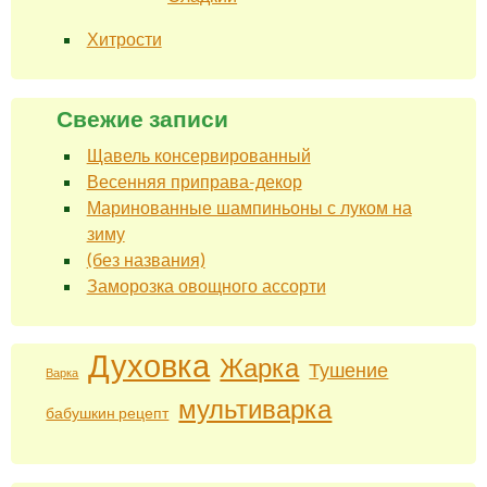
Хитрости
Свежие записи
Щавель консервированный
Весенняя приправа-декор
Маринованные шампиньоны с луком на
зиму
(без названия)
Заморозка овощного ассорти
Духовка
Жарка
Тушение
Варка
мультиварка
бабушкин рецепт