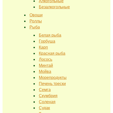
Алкогольные
Безалкогольные
Овощи
Роллы
Рыба
Белая рыба
Горбуша
Карп
Красная рыба
Лосось
Минтай
Мойва
Морепродукты
Печень трески
Семга
Скумбрия
Соленая
Судак