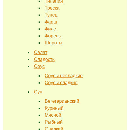
Тилапия
Треска
Тунец
Фарш
Филе
Форель
Шпроты
Салат
Сладость
Соус
Соусы несладкие
Соусы сладкие
Суп
Вегетарианский
Куриный
Мясной
Рыбный
Сладкий