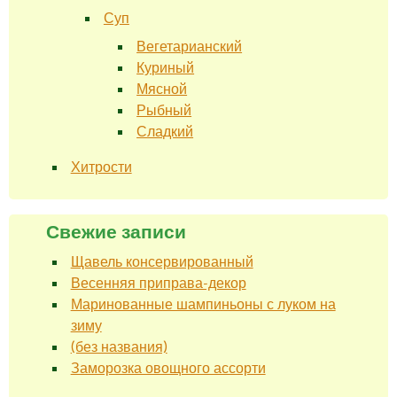
Суп
Вегетарианский
Куриный
Мясной
Рыбный
Сладкий
Хитрости
Свежие записи
Щавель консервированный
Весенняя приправа-декор
Маринованные шампиньоны с луком на
зиму
(без названия)
Заморозка овощного ассорти