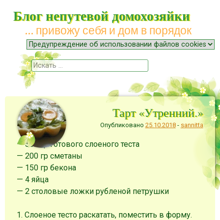
Блог непутевой домохозяйки
… привожу себя и дом в порядок
Меню
Наверх
Поиск
Тарт «Утренний.»
Опубликовано
25.10.2018
-
sannitta
— 300 гр готового слоеного теста
— 200 гр сметаны
— 150 гр бекона
— 4 яйца
— 2 столовые ложки рубленой петрушки
1. Слоеное тесто раскатать, поместить в форму.