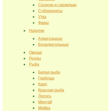
Сосиски и сардельки
Субпродукты
Утка
Фарш
Напитки
Алкогольные
Безалкогольные
Овощи
Роллы
Рыба
Белая рыба
Горбуша
Карп
Красная рыба
Лосось
Минтай
Мойва