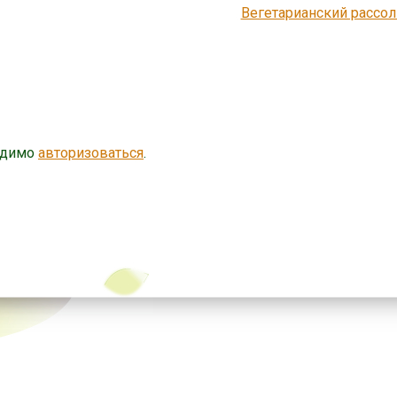
Вегетарианский рассо
одимо
авторизоваться
.