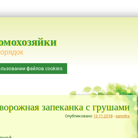
домохозяйки
порядок
льзовании файлов cookies
ворожная запеканка с грушами
Опубликовано
13.11.2018
-
sannitta
оркой