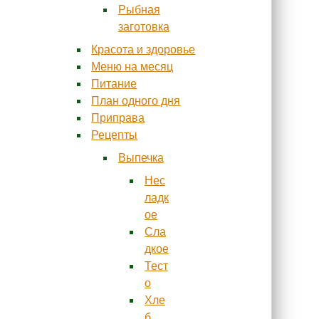
Рыбная
заготовка
Красота и здоровье
Меню на месяц
Питание
План одного дня
Приправа
Рецепты
Выпечка
Нес
ладк
ое
Сла
дкое
Тест
о
Хле
б