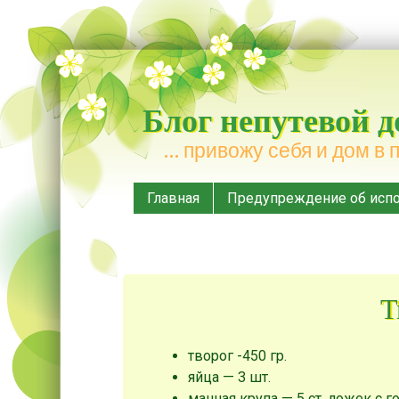
Блог непутевой 
… привожу себя и дом в 
Меню
Наверх
Главная
Предупреждение об испо
Т
творог -450 гр.
яйца — 3 шт.
манная крупа — 5 ст. ложек с г