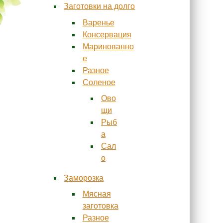
Заготовки на долго
Варенье
Консервация
Маринованно
е
Разное
Соленое
Ово
щи
Рыб
а
Сал
о
Заморозка
Мясная
заготовка
Разное