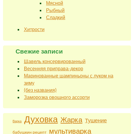
Мясной
Рыбный
Сладкий
Хитрости
Свежие записи
Щавель консервированный
Весенняя приправа-декор
Маринованные шампиньоны с луком на
зиму
(без названия)
Заморозка овощного ассорти
Духовка
Жарка
Тушение
Варка
мультиварка
бабушкин рецепт