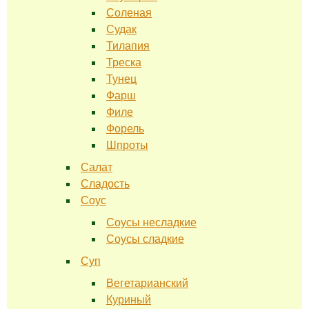
Соленая
Судак
Тилапия
Треска
Тунец
Фарш
Филе
Форель
Шпроты
Салат
Сладость
Соус
Соусы несладкие
Соусы сладкие
Суп
Вегетарианский
Куриный