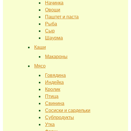
Начинка
Овощи
Паштет и паста
Рыба
Сыр
Шаурма
Каши
Макароны
Мясо
Говядина
Индейка
Кролик
Птица
Свинина
Сосиски и сардельки
Субпродукты
Утка