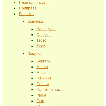
План одного дня
Приправа
Рецепты
Выпечка
Несладкое
Сладкое
Тесто
Хлеб
Закуска
Бургеры
Масло
Мясо
Начинка
Овощи
Паштет и паста
Рыба
Сыр