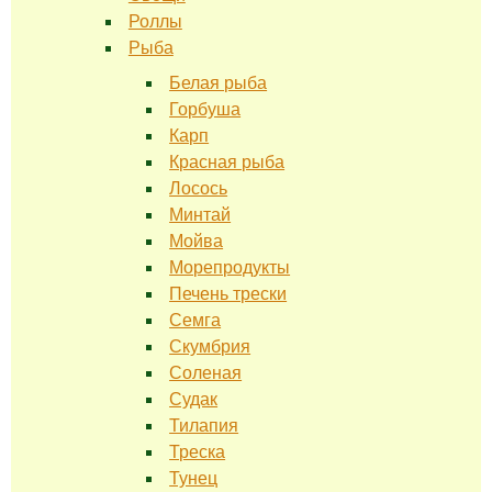
Роллы
Рыба
Белая рыба
Горбуша
Карп
Красная рыба
Лосось
Минтай
Мойва
Морепродукты
Печень трески
Семга
Скумбрия
Соленая
Судак
Тилапия
Треска
Тунец