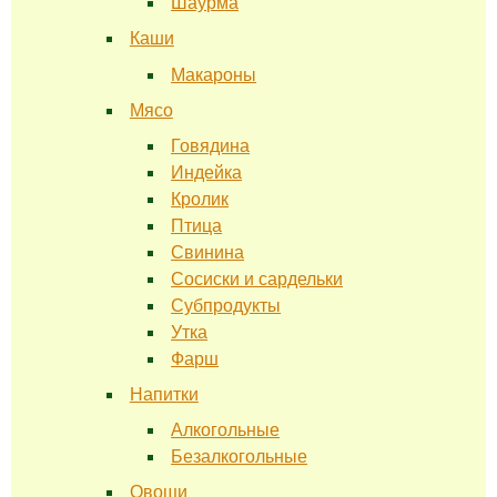
Шаурма
Каши
Макароны
Мясо
Говядина
Индейка
Кролик
Птица
Свинина
Сосиски и сардельки
Субпродукты
Утка
Фарш
Напитки
Алкогольные
Безалкогольные
Овощи