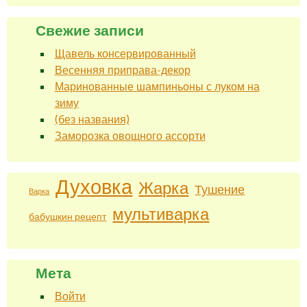
Свежие записи
Щавель консервированный
Весенняя приправа-декор
Маринованные шампиньоны с луком на
зиму
(без названия)
Заморозка овощного ассорти
Духовка
Жарка
Тушение
Варка
мультиварка
бабушкин рецепт
Мета
Войти