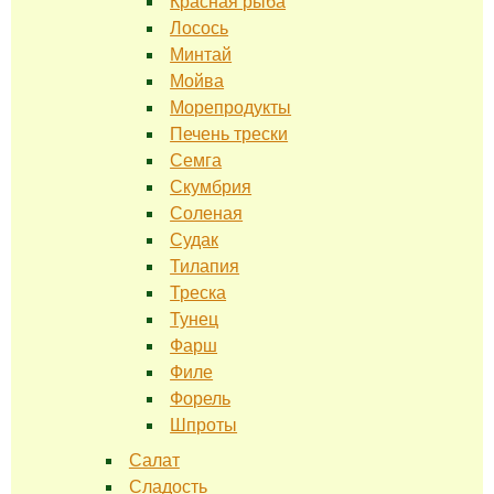
Красная рыба
Лосось
Минтай
Мойва
Морепродукты
Печень трески
Семга
Скумбрия
Соленая
Судак
Тилапия
Треска
Тунец
Фарш
Филе
Форель
Шпроты
Салат
Сладость