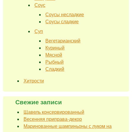
Соус
Соусы несладкие
Соусы сладкие
Суп
Вегетарианский
Куриный
Мясной
Рыбный
Сладкий
Хитрости
Свежие записи
Щавель консервированный
Весенняя приправа-декор
Маринованные шампиньоны с луком на