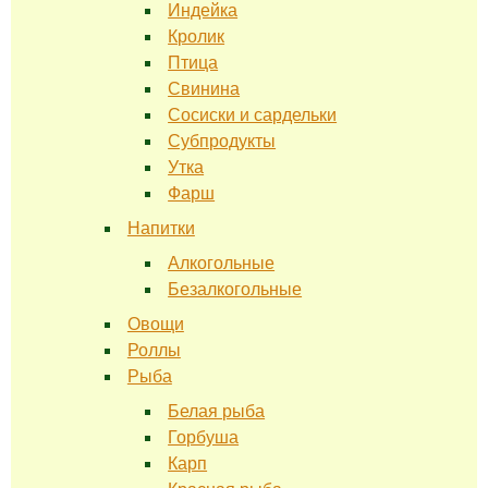
Индейка
Кролик
Птица
Свинина
Сосиски и сардельки
Субпродукты
Утка
Фарш
Напитки
Алкогольные
Безалкогольные
Овощи
Роллы
Рыба
Белая рыба
Горбуша
Карп