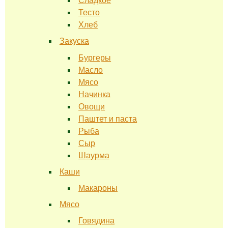
Сладкое
Тесто
Хлеб
Закуска
Бургеры
Масло
Мясо
Начинка
Овощи
Паштет и паста
Рыба
Сыр
Шаурма
Каши
Макароны
Мясо
Говядина