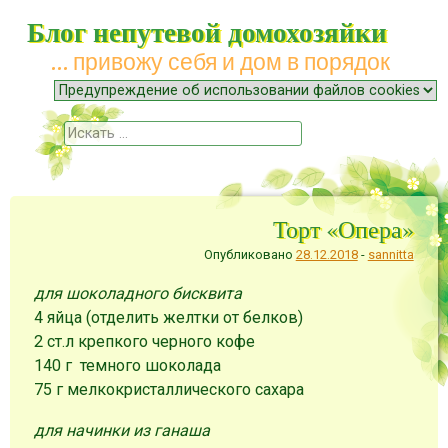
Блог непутевой домохозяйки
… привожу себя и дом в порядок
Меню
Наверх
Поиск
Торт «Опера»
Опубликовано
28.12.2018
-
sannitta
для шоколадного бисквита
4 яйца (отделить желтки от белков)
2 ст.л крепкого черного кофе
140 г темного шоколада
75 г мелкокристаллического сахара
для начинки из ганаша