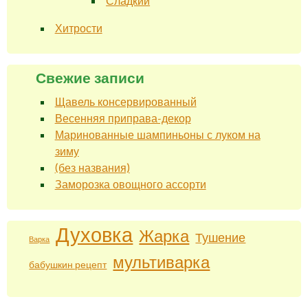
Сладкий
Хитрости
Свежие записи
Щавель консервированный
Весенняя приправа-декор
Маринованные шампиньоны с луком на
зиму
(без названия)
Заморозка овощного ассорти
Духовка
Жарка
Тушение
Варка
мультиварка
бабушкин рецепт