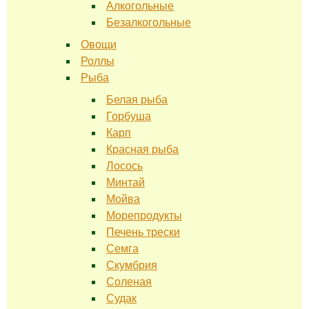
Алкогольные
Безалкогольные
Овощи
Роллы
Рыба
Белая рыба
Горбуша
Карп
Красная рыба
Лосось
Минтай
Мойва
Морепродукты
Печень трески
Семга
Скумбрия
Соленая
Судак