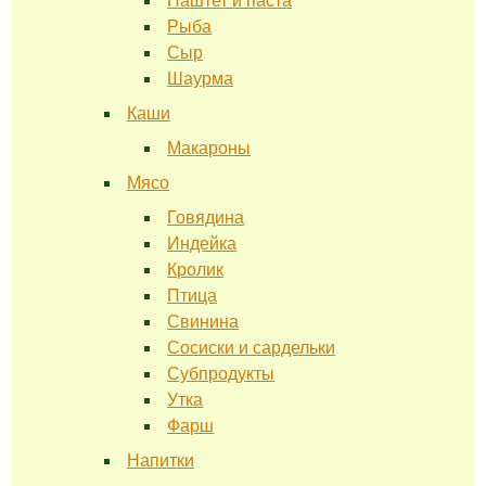
Паштет и паста
Рыба
Сыр
Шаурма
Каши
Макароны
Мясо
Говядина
Индейка
Кролик
Птица
Свинина
Сосиски и сардельки
Субпродукты
Утка
Фарш
Напитки