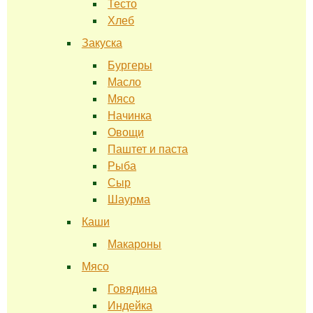
Тесто
Хлеб
Закуска
Бургеры
Масло
Мясо
Начинка
Овощи
Паштет и паста
Рыба
Сыр
Шаурма
Каши
Макароны
Мясо
Говядина
Индейка