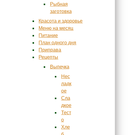
Рыбная
заготовка
Красота и здоровье
Меню на месяц
Питание
План одного дня
Приправа
Рецепты
Выпечка
Нес
ладк
ое
Сла
дкое
Тест
о
Хле
б