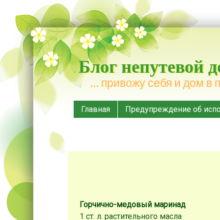
Блог непутевой 
… привожу себя и дом в 
Меню
Наверх
Главная
Предупреждение об испо
Горчично-медовый маринад
1 ст. л. растительного масла