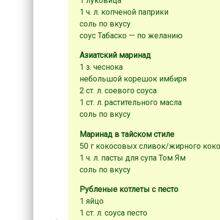
1 луковица
1 ч. л. копченой паприки
соль по вкусу
соус Табаско — по желанию
Азиатский маринад
1 з. чеснока
небольшой корешок имбиря
2 ст. л. соевого соуса
1 ст. л. растительного масла
соль по вкусу
Маринад в тайском стиле
50 г кокосовых сливок/жирного кок
1 ч. л. пасты для супа Том Ям
соль по вкусу
Рубленые котлеты с песто
1 яйцо
1 ст. л. соуса песто