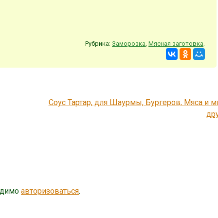
Рубрика:
Заморозка
,
Мясная заготовка
.
Соус Тартар, для Шаурмы, Бургеров, Мяса и м
др
одимо
авторизоваться
.