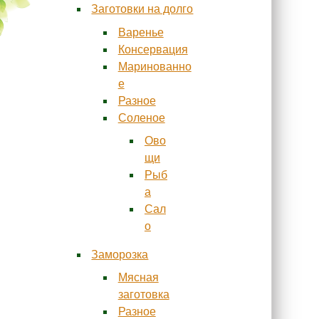
Заготовки на долго
Варенье
Консервация
Маринованно
е
Разное
Соленое
Ово
щи
Рыб
а
Сал
о
Заморозка
Мясная
заготовка
Разное