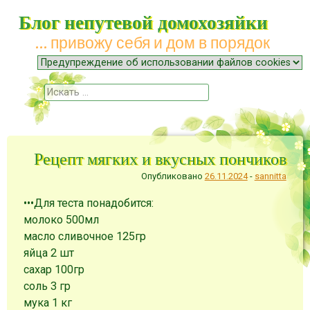
Блог непутевой домохозяйки
… привожу себя и дом в порядок
Меню
Наверх
Поиск
Рецепт мягких и вкусных пончиков
Опубликовано
26.11.2024
-
sannitta
•••Для теста понадобится:
молоко 500мл
масло сливочное 125гр
яйца 2 шт
сахар 100гр
соль 3 гр
мука 1 кг