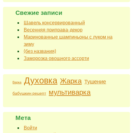
Свежие записи
Щавель консервированный
Весенняя приправа-декор
Маринованные шампиньоны с луком на
зиму
(без названия)
Заморозка овощного ассорти
Духовка
Жарка
Тушение
Варка
мультиварка
бабушкин рецепт
Мета
Войти