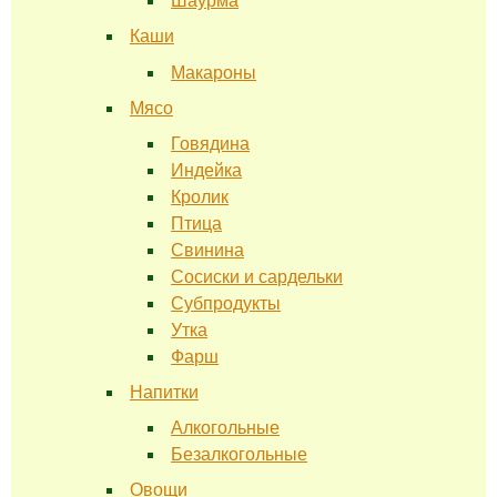
Шаурма
Каши
Макароны
Мясо
Говядина
Индейка
Кролик
Птица
Свинина
Сосиски и сардельки
Субпродукты
Утка
Фарш
Напитки
Алкогольные
Безалкогольные
Овощи