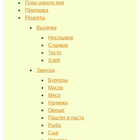
План одного дня
Приправа
Рецепты
Выпечка
Несладкое
Сладкое
Тесто
Хлеб
Закуска
Бургеры
Масло
Мясо
Начинка
Овощи
Паштет и паста
Рыба
Сыр