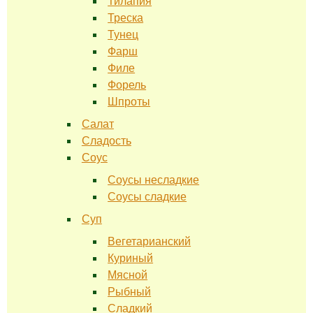
Тилапия
Треска
Тунец
Фарш
Филе
Форель
Шпроты
Салат
Сладость
Соус
Соусы несладкие
Соусы сладкие
Суп
Вегетарианский
Куриный
Мясной
Рыбный
Сладкий