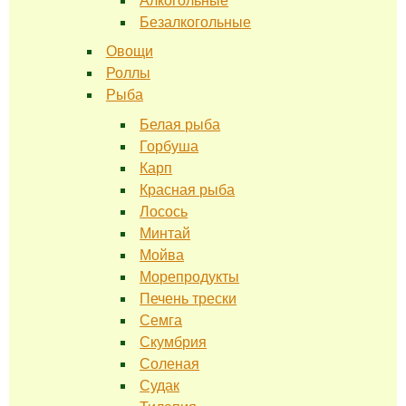
Алкогольные
Безалкогольные
Овощи
Роллы
Рыба
Белая рыба
Горбуша
Карп
Красная рыба
Лосось
Минтай
Мойва
Морепродукты
Печень трески
Семга
Скумбрия
Соленая
Судак