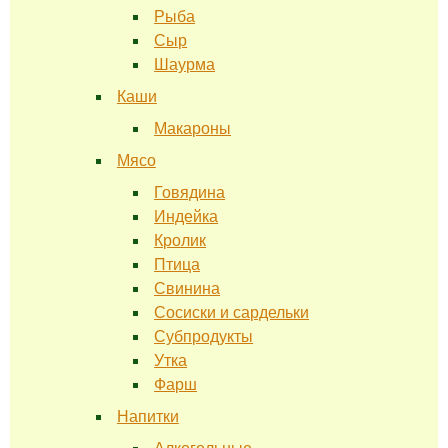
Рыба
Сыр
Шаурма
Каши
Макароны
Мясо
Говядина
Индейка
Кролик
Птица
Свинина
Сосиски и сардельки
Субпродукты
Утка
Фарш
Напитки