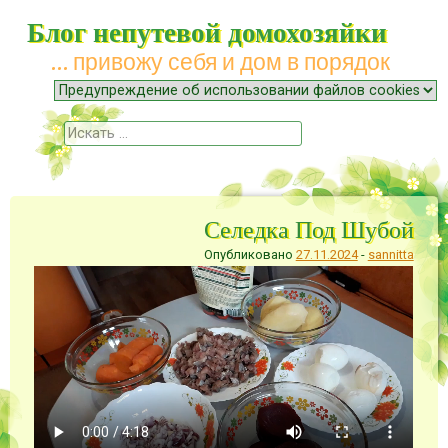
Блог непутевой домохозяйки
… привожу себя и дом в порядок
Меню
Наверх
Поиск
Селедка Под Шубой
Опубликовано
27.11.2024
-
sannitta