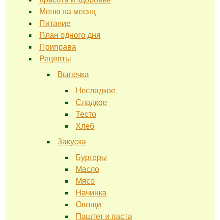
Меню на месяц
Питание
План одного дня
Приправа
Рецепты
Выпечка
Несладкое
Сладкое
Тесто
Хлеб
Закуска
Бургеры
Масло
Мясо
Начинка
Овощи
Паштет и паста