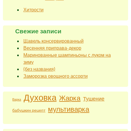
Хитрости
Свежие записи
Щавель консервированный
Весенняя приправа-декор
Маринованные шампиньоны с луком на
зиму
(без названия)
Заморозка овощного ассорти
Духовка
Жарка
Тушение
Варка
мультиварка
бабушкин рецепт